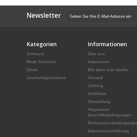
Newsletter
Kategorien
Informationen
Schmuck
Über uns
Mode Schmuck
Impressum
Uhren
Wie kann man kaufen
Geschenkgutscheine
Versand
Zahlung
Zertifikate
Stempelung
Allgemeine
Geschäftsbedingungen
Reklamationsbedingunge
Datenschutzerklärung