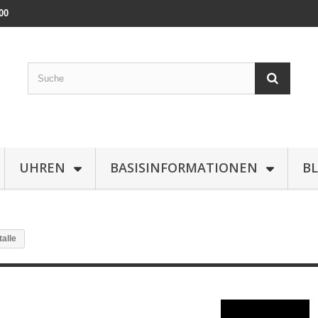
00
UHREN
BASISINFORMATIONEN
B
talle