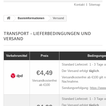
Kontakt
Sitemap
Basisinformationen
Versand
TRANSPORT - LIEFERBEDINGUNGEN UND
VERSAND
Verkehrsmittel
Preis
Bedingungen
Standard Lieferzeit: 1 - 3 Tage
Der Versand erfolgt
täglich
.
€4,49
Versandkostenfrei ab €100 gilt n
Versandkostenfrei
Nachnahme.
ab €100
Sendungverfolgung:
https://ww
Standard Lieferzeit: 1 - 3 Tage
Der Versand erfolgt
täglich
.