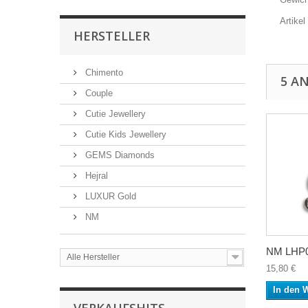
Artike
HERSTELLER
Chimento
5 A
Couple
Cutie Jewellery
Cutie Kids Jewellery
GEMS Diamonds
Hejral
LUXUR Gold
NM
NM LHP00
Alle Hersteller
15,80 €
In den 