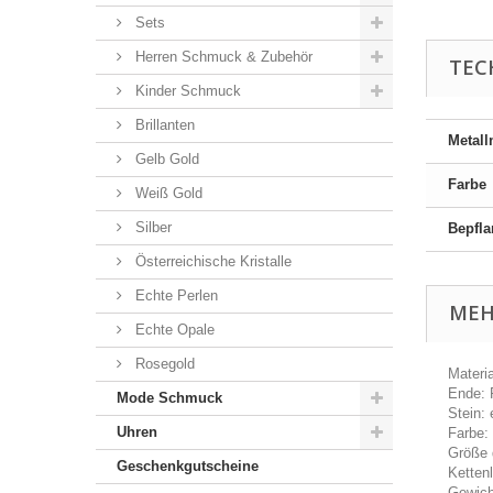
Sets
Herren Schmuck & Zubehör
TEC
Kinder Schmuck
Brillanten
Metall
Gelb Gold
Farbe
Weiß Gold
Silber
Bepfl
Österreichische Kristalle
Echte Perlen
MEH
Echte Opale
Rosegold
Materi
Ende:
Mode Schmuck
Stein:
Uhren
Farbe: 
Größe 
Geschenkgutscheine
Ketten
Gewich