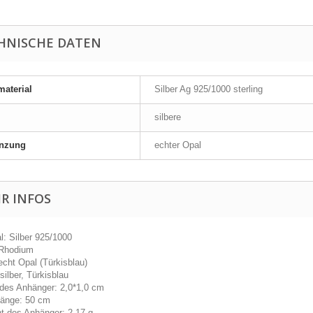
HNISCHE DATEN
material
Silber Ag 925/1000 sterling
silbere
anzung
echter Opal
R INFOS
al: Silber 925/1000
 Rhodium
 echt Opal (Türkisblau)
silber, Türkisblau
des Anhänger: 2,0*1,0 cm
länge: 50 cm
t des Anhänger: 2,17 g