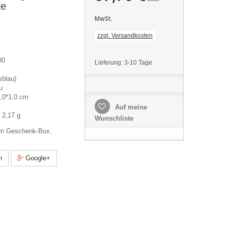
te
MwSt.
zzgl. Versandkosten
00
Lieferung: 3-10 Tage
sblau)
u
,0*1,0 cm
Auf meine
 2,17 g
Wunschliste
em Geschenk-Box.
n
Google+