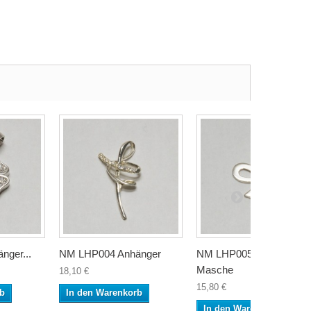
ger...
NM LHP004 Anhänger
NM LHP005 Anhänger
Masche
18,10 €
15,80 €
rb
In den Warenkorb
In den Warenkorb