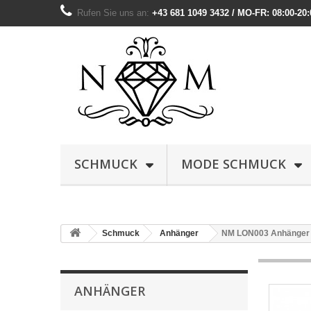
Rufen Sie uns an:
+43 681 1049 3432 / MO-FR: 08:00-20:
SCHMUCK
MODE SCHMUCK
Schmuck
Anhänger
NM LON003 Anhänger H
ANHÄNGER