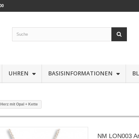
00
UHREN
BASISINFORMATIONEN
B
erz mit Opal + Kette
NM LON003 An