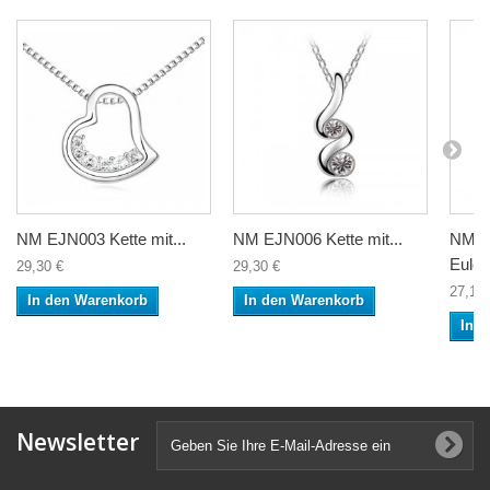
NM EJN003 Kette mit...
NM EJN006 Kette mit...
NM E
Eule
29,30 €
29,30 €
27,10 
In den Warenkorb
In den Warenkorb
In 
Newsletter