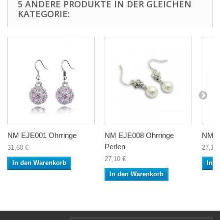
5 ANDERE PRODUKTE IN DER GLEICHEN
KATEGORIE:
NM EJE001 Ohrringe
NM EJE008 Ohrringe
NM O
Perlen
31,60 €
27,10 
27,10 €
In den Warenkorb
In 
In den Warenkorb