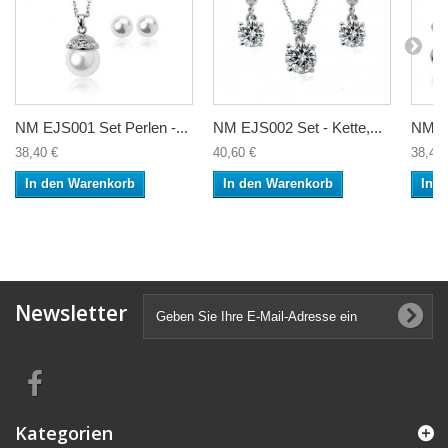
NM EJS001 Set Perlen -...
NM EJS002 Set - Kette,...
NM EJ
38,40 €
40,60 €
38,40 
In den Warenkorb
In den Warenkorb
In 
Newsletter
Kategorien