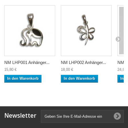
NM LHP001 Anhänger...
NM LHP002 Anhänger...
NM L
15,80 €
18,00 €
24,80 
In den Warenkorb
In den Warenkorb
In 
Newsletter