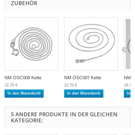
ZUBEHÖR
NM OSC006 Kette
NM OSC007 Kette
NM LH
22,70 €
22,70 €
18,10 
In den Warenkorb
In den Warenkorb
In 
5 ANDERE PRODUKTE IN DER GLEICHEN
KATEGORIE: