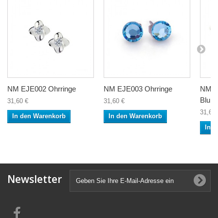
NM EJE002 Ohrringe
NM EJE003 Ohrringe
NM E
Blum
31,60 €
31,60 €
31,60 
In den Warenkorb
In den Warenkorb
In 
Newsletter