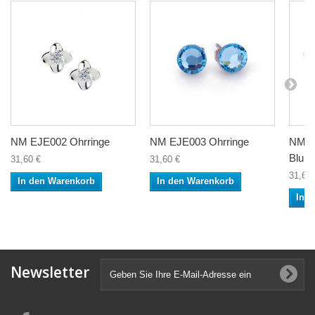
NM EJE002 Ohrringe
NM EJE003 Ohrringe
NM E
Blum
31,60 €
31,60 €
31,60 
In den Warenkorb
In den Warenkorb
In 
Newsletter